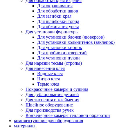
Для обработки края изделия
Для окрашивания
Для обработки швов
Для загибки края
Для шлифовки торца
Для обжигания уреза
Для установки фурнитуры
Для установки блочек (люверсов)
Для установки хольнитенов (заклепок)
Для установки кнопок
Для пробивки отверстий
Для установки пукли
Для нарезки тесмы (стропы)
Для нанесения клея
Водные клея
Нитро клея
Термо клея
Покрасочные камеры и сушила
Для дублирования деталей
Для тиснения и клеймения
Швейное оборудование
Для производства ручек
Конвейерные камеры тепловой обработки
комплектующие для оборудования
материалы