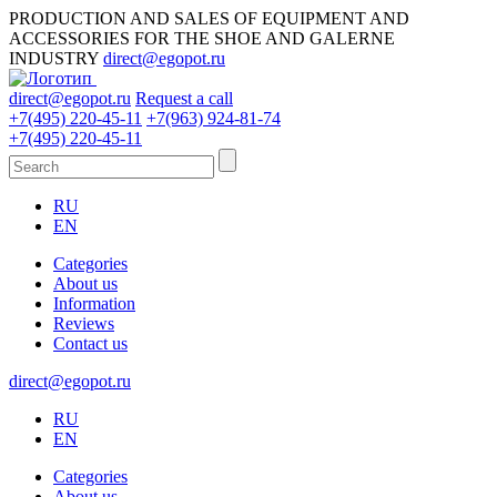
PRODUCTION AND SALES OF EQUIPMENT AND
ACCESSORIES FOR THE SHOE AND GALERNE
INDUSTRY
direct@egopot.ru
direct@egopot.ru
Request a call
+7(495) 220-45-11
+7(963) 924-81-74
+7(495) 220-45-11
RU
EN
Categories
About us
Information
Reviews
Contact us
direct@egopot.ru
RU
EN
Categories
About us