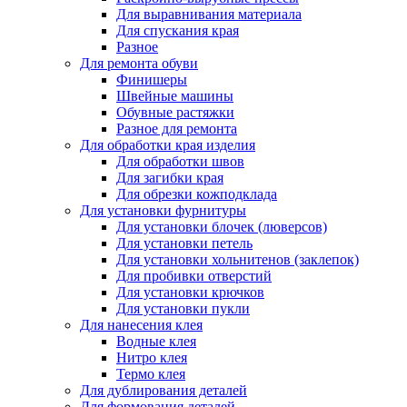
Для выравнивания материала
Для спускания края
Разное
Для ремонта обуви
Финишеры
Швейные машины
Обувные растяжки
Разное для ремонта
Для обработки края изделия
Для обработки швов
Для загибки края
Для обрезки кожподклада
Для установки фурнитуры
Для установки блочек (люверсов)
Для установки петель
Для установки хольнитенов (заклепок)
Для пробивки отверстий
Для установки крючков
Для установки пукли
Для нанесения клея
Водные клея
Нитро клея
Термо клея
Для дублирования деталей
Для формования деталей